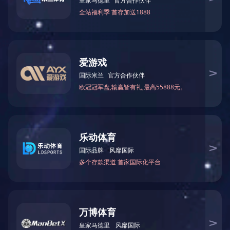
智能自动化
设备租赁
高空作业平
电动叉车租
仓储搬运设
内燃叉车租
台租赁
赁
备租赁
赁
配件中心
内燃叉车配
电动叉车配
高空作业平
仓储搬运配
件
件
台配件
件
新闻资讯
公司新闻
行业新闻
服务支持