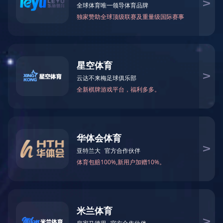
高空作业设备
桅柱式高空平台
剪叉式高空平台
直臂式高空
平台
曲臂式高空平台
升降平台设备
液压升降台
载货式升降机
装卸货平台
电动叉车
四轮电动叉车
三支点叉车
前移式叉车
窄巷
道叉车
内燃叉车
柴油叉车
汽油叉车
天然气叉车
双燃料叉车
智能自动化
环保清洁设备
电动洗地机
电动扫地机
电动观光车
电动巡
逻车
电动消防车
电动环卫车
高尔夫球车
电
动老爷车
电动特种车
平台车及牵引车
平台车
牵引车
其他设备
托盘类
周转箱
衡器设备
手推车