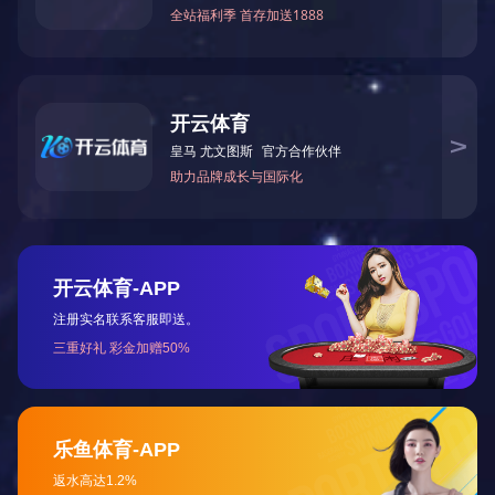
联系我们
配件中心
Case
内燃叉车配件
电动叉车配件
仓储搬运配件
高空作业平台配件
清洁环保设备配件
观光 巡逻车配件
资讯推荐
News
电动叉车的直流、半交流...
叉车行业日渐“锂电化”...
电动叉车多少钱一台？