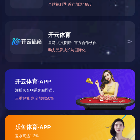
联系我们
新闻分类
News
公司新闻
行业新闻
服务支持
推荐设备
product
1.5吨站驾式全电动
1吨全电动站驾式堆高
2吨步行式电池堆高车