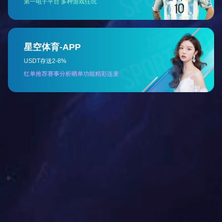
Q Q ：3573146179
邮箱: hnyjjx@126.com
官网：
www.daddyfatstacks.com
您的当前位置：
首 页
>>
新闻中心
>>
常见问题
如何选择高品质电动搬运车
发布日期：
2019-07-19
作者：
河南豫捷机械
点击：
在各大机组的生产经营过程中，
搬运车
起到了非常神奇的
作用，其高效便捷的服务，使我们的消费者得到了充分的保
障，购买了高品质的电动
搬运车
，已成为消费者最受欢迎的设
备。高品质的电动搬运车大大减少了人力物力，使操作更加方