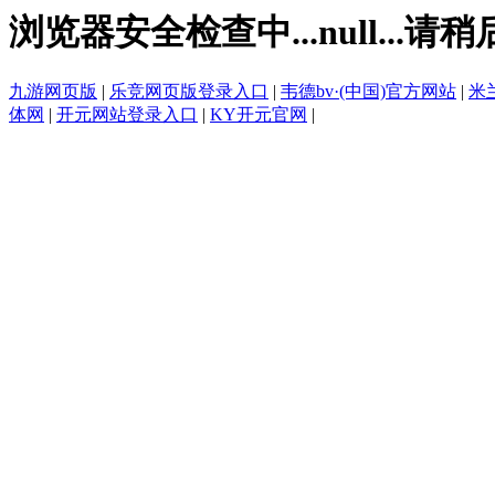
浏览器安全检查中...null...请稍
九游网页版
|
乐竞网页版登录入口
|
韦德bv·(中国)官方网站
|
米
体网
|
开元网站登录入口
|
KY开元官网
|