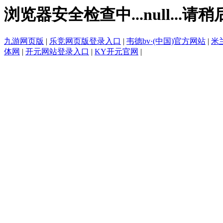
浏览器安全检查中...null...请稍
九游网页版
|
乐竞网页版登录入口
|
韦德bv·(中国)官方网站
|
米
体网
|
开元网站登录入口
|
KY开元官网
|