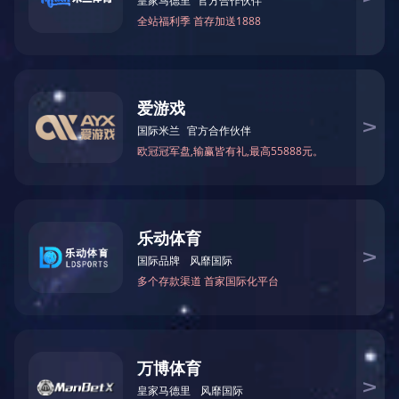
智能自动化
设备租赁
高空作业平
电动叉车租
仓储搬运设
内燃叉车租
台租赁
赁
备租赁
赁
配件中心
内燃叉车配
电动叉车配
高空作业平
仓储搬运配
件
件
台配件
件
新闻资讯
公司新闻
行业新闻
服务支持