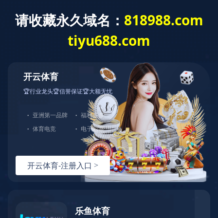
欢迎进入星空官方端网站登录入口官网
0
371-62657591
13140153222
首页
星空(中国)
星空(中国)
我们是谁
安全承诺
主导产品
产品中心
产品系列
物料搬运设备
全电动搬运车
半电动搬运车
手动搬运车
物料堆高设备
全电动堆高车
半电动堆高车
手动堆高车