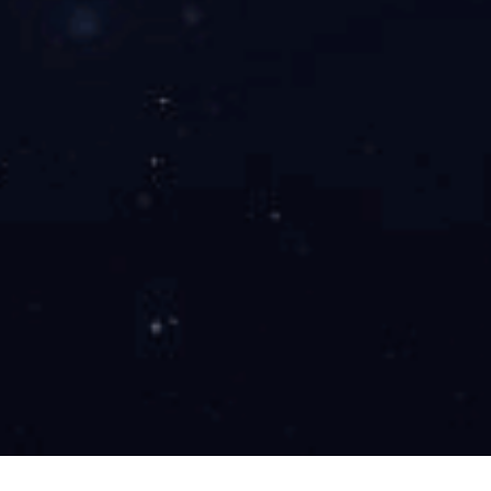
度
7
230kg
承载能力
8
2.2m
轴距
内轮转弯
9
3.0m
半径
外轮转弯
10
5.2m
半径
11
转台旋转
360
度连续
36
转台回转
12
0
～0.8rpm
0
～
速度