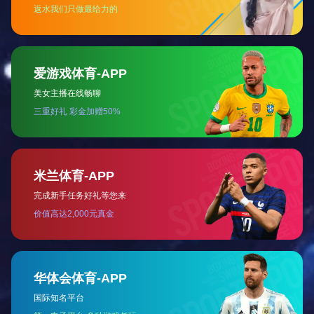
电动叉车的直流、半交流...
叉车行业日渐“锂电化”...
电动叉车多少钱一台？
小型叉车多少钱一台
小型液压升降机多少钱一...
冬季电动叉车需要怎么保...
站驾式全电动搬运车如何...
高空升降平台租赁多少钱...
如何减少电叉车维护保养...
怎么保养电动叉车呢？
联系我们
Contact
地址：河南省郑州华南城
5A区1-206（东二街口）