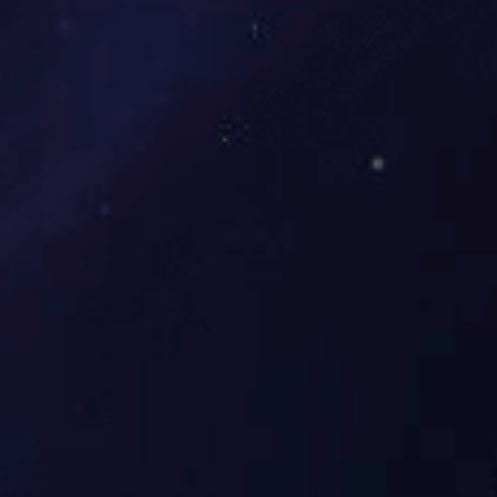
所属分类：
曲臂式高空平台
点击次数：
发布日期：
2019/12/11
在线询价
详细介绍
GTZZ1416Z
曲臂式高空作业平台
序
GTZZ14
G
项 目
号