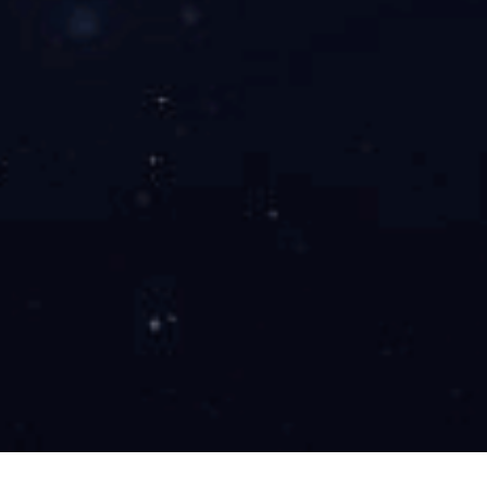
15
21
车身净重
上一篇：
特静音双层物流手推车PLA200-T2
下一篇：
三层物流手推车PLA300Y-T3-D
星空(中国)
公司简介
联系我们
服务保障
产品中心
物料搬运设备
物料堆高设备
高空作业设备
升降平台设备