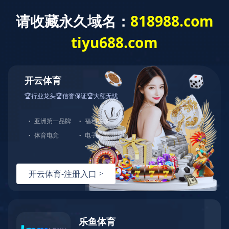
欢迎进入星空官方端网站登录入口官网
0
371-62657591
13140153222
首页
星空(中国)
星空(中国)
我们是谁
安全承诺
主导产品
产品中心
产品系列
物料搬运设备
全电动搬运车
半电动搬运车
手动搬运车
物料堆高设备
全电动堆高车
半电动堆高车
手动堆高车