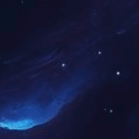
您的当前位置：
首 页
>>
产品中心
>>
手推车
物流手推车PLA200Y-T2-HL2-
所属分类：
手推车
点击次数：
发布日期：
2017/05/19
在线询价
详细介绍