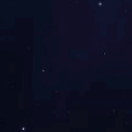
车板间隔
扶手高度
护栏尺寸
脚轮尺寸
车身净重
上一篇：
双层物流手推车PLA250Y-T2
下一篇：
双层物流手推车PLA200Y-T2