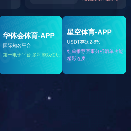
高空作业平台配件