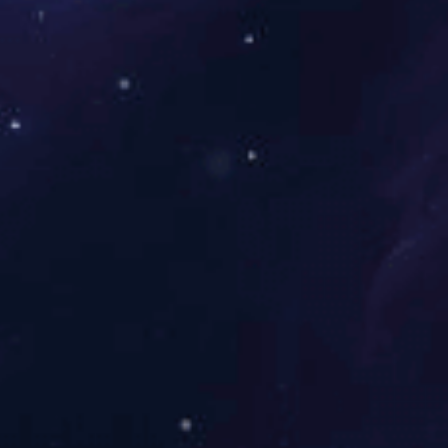
P
产品型号
最大载重
车板尺寸
（长*宽）
上层车板高度
下层车板高度