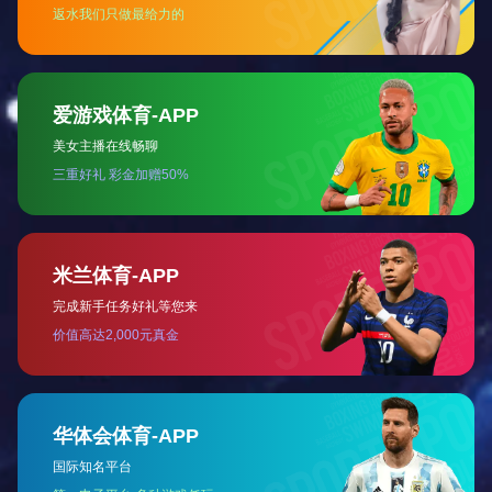
1.5吨步行式全电动
1吨全电动堆高车经济
2吨半电动堆高车
联系我们
Contact
地址：河南省郑州华南城
5A区1-206（东二街口）
手机：13140153222
电话：0371-62657591
传真：0371-62657592