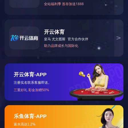
联系我们
新闻分类
News
公司新闻
行业新闻
服务支持
推荐设备
product
1.5吨站驾式全电动
1吨全电动站驾式堆高
2吨步行式电池堆高车