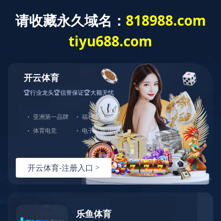
欢迎进入星空官方端网站登录入口官网
0
371-62657591
13140153222
首页
星空(中国)
星空(中国)
我们是谁
安全承诺
主导产品
产品中心
产品系列
物料搬运设备
全电动搬运车
半电动搬运车
手动搬运车
物料堆高设备
全电动堆高车
半电动堆高车
手动堆高车