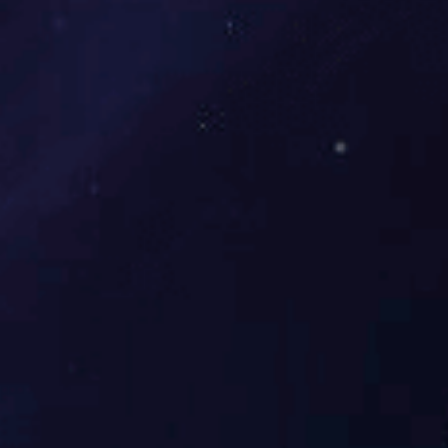
点击次数：
发布日期：
2024/05/07
在线询价
详细介绍