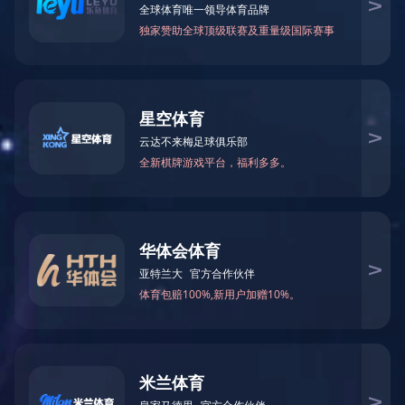
高空作业设备
桅柱式高空平台
剪叉式高空平台
直臂式高空
平台
曲臂式高空平台
升降平台设备
液压升降台
载货式升降机
装卸货平台
电动叉车
四轮电动叉车
三支点叉车
前移式叉车
窄巷
道叉车
内燃叉车
柴油叉车
汽油叉车
天然气叉车
双燃料叉车
智能自动化
环保清洁设备
电动洗地机
电动扫地机
电动观光车
电动巡
逻车
电动消防车
电动环卫车
高尔夫球车
电
动老爷车
电动特种车
平台车及牵引车
平台车
牵引车
其他设备
托盘类
周转箱
衡器设备
手推车