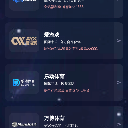
智能自动化
设备租赁
高空作业平
电动叉车租
仓储搬运设
内燃叉车租
台租赁
赁
备租赁
赁
配件中心
内燃叉车配
电动叉车配
高空作业平
仓储搬运配
件
件
台配件
件
新闻资讯
公司新闻
行业新闻
服务支持