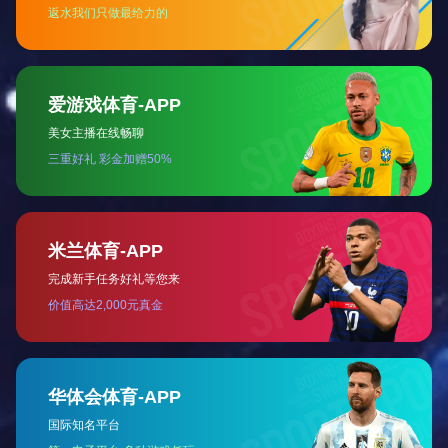
电动叉车的直流、半交流...
叉车行业日渐“锂电化”...
电动叉车多少钱一台？
小型叉车多少钱一台
小型液压升降机多少钱一...
冬季电动叉车需要怎么保...
站驾式全电动搬运车如何...
高空升降平台租赁多少钱...
如何减少电叉车维护保养...
怎么保养电动叉车呢？
联系我们
Contact
地址：河南省郑州华南城
5A区1-206（东二街口）